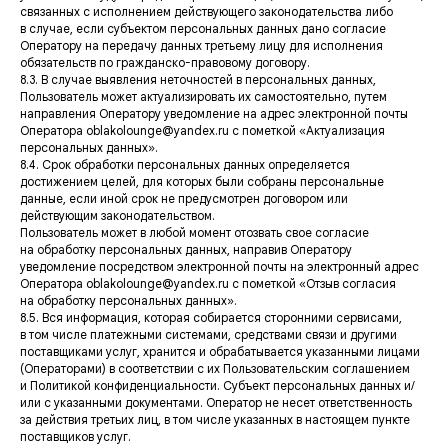
Адрес
Москва, ул. Большая Садовая д.5
связанных с исполнением действующего законодательства либо
в случае, если субъектом персональных данных дано согласие
Телефон
+7 (499) 113-01-53
Оператору на передачу данных третьему лицу для исполнения
Сотрудничество
oblakolounge@yandex.ru
обязательств по гражданско-правовому договору.
8.3. В случае выявления неточностей в персональных данных,
Вс - Чт
12:00 – 00:00
Пт - Сб
12:00 – 05:00
Пользователь может актуализировать их самостоятельно, путем
направления Оператору уведомление на адрес электронной почты
Оператора oblakolounge@yandex.ru с пометкой «Актуализация
персональных данных».
8.4. Срок обработки персональных данных определяется
достижением целей, для которых были собраны персональные
данные, если иной срок не предусмотрен договором или
действующим законодательством.
Пользователь может в любой момент отозвать свое согласие
на обработку персональных данных, направив Оператору
уведомление посредством электронной почты на электронный адрес
Оператора oblakolounge@yandex.ru с пометкой «Отзыв согласия
на обработку персональных данных».
8.5. Вся информация, которая собирается сторонними сервисами,
в том числе платежными системами, средствами связи и другими
поставщиками услуг, хранится и обрабатывается указанными лицами
(Операторами) в соответствии с их Пользовательским соглашением
и Политикой конфиденциальности. Субъект персональных данных и/
или с указанными документами. Оператор не несет ответственность
за действия третьих лиц, в том числе указанных в настоящем пункте
поставщиков услуг.