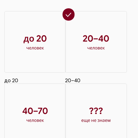
ЧТО БЕРЁТ НА СЕБЯ
Меню и дегустация · расстановка · тайминг ·
координация с кухней и баром в день события
ВАШИ ПОДРЯДЧИКИ
Приводите своих — поможем скоординировать.
Нет подрядчиков — порекомендуем
проверенных
ОСМОТР ПЛОЩАДКИ
Приезжайте до бронирования. Менеджер
покажет всё лично