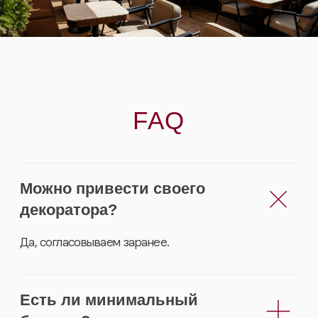
ООО «ДБ ГРУПП»
ОГРН 167746271450
ИНН 7729497841
Согласие на обработку персональных данных
Политика конфиденциальности
Условия бронирования
© 2026 OBLAKO. Все права защищены.