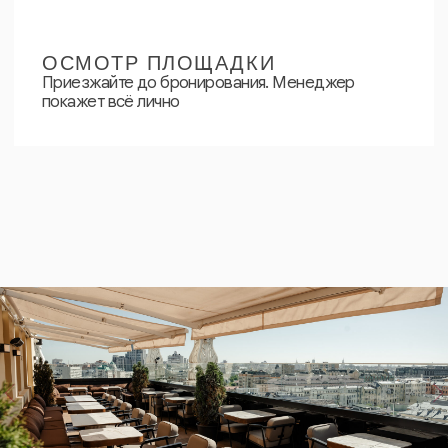
КОНТАКТЫ
Адрес
Москва, ул. Большая Садовая д.5
Телефон
+7 (499) 113-01-53
Сотрудничество
oblakolounge@yandex.ru
Вс - Чт
12:00 – 00:00
Пт - Сб
12:00 – 05:00