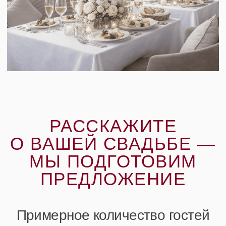
40–70
ещё не решили
ДАЛЕЕ
КОММУНИКАЦИЯ
С ОДНИМ
МЕНЕДЖЕРОМ —
ОТ ИДЕИ
ДО РЕАЛИЗАЦИИ
Банкетный менеджер ведёт вашу свадьбу от
первого звонка до финального гостя. Вы не
думаете об организации — вы просто приходите