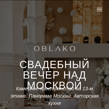
СВАДЕБНЫЙ
ВЕЧЕР НАД
МОСКВОЙ
Камерное пространство на 13-м
этаже. Панорама Москвы. Авторская
кухня
СПЛАНИРОВАТЬ СВАДЬБУ
СМОТРЕТЬ СЦЕНАРИИ