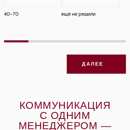
FAQ
Можно привести своего
декоратора?
Да, согласовываем заранее.
Есть ли минимальный
бюджет?
Можно посмотреть зал до