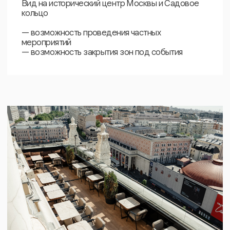
КОНТАКТЫ
Адрес
Москва, ул. Большая Садовая д.5
Телефон
+7 (499) 113-01-53
Сотрудничество
oblakolounge@yandex.ru
Вс - Чт
12:00 – 00:00
Пт - Сб
12:00 – 05:00